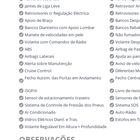
Jantes de Liga Leve
Retrovisor A
Retrovisores c/ Regulação Eléctrica
Retrovisores 
Apoio de Braço
Bancos Despo
Bancos Dianteiros com Apoio Lombar
Bancos Rebat
Manete de velocidades em pele
Não fumado
Volante com Comandos de Rádio
Volante Desp
ABS
Airbag de Pa
Airbags Laterais
Ajuda ao pa
Alerta sobre Manutenção
Aviso de vel
Cruise Control
Diferentes 
Fecho Autom. das Portas em Andamento
Fecho Centra
ISOFIX
Livro de rev
Sensor de estacionamento traseiro
Sensores de
Sistema de Controle de Pressão dos Pneus
Sistema SOS
Ar Condicionado
Auto-Rádio
Vidros Elétricos Diant. e Tras.
Estofos em T
Volante Regulável Em Altura + Profundidade
OBSERVAÇÕES