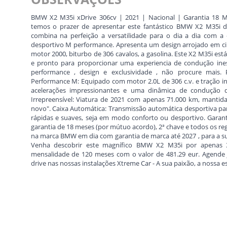
BMW X2 M35i xDrive 306cv | 2021 | Nacional | Garantia 18 
temos o prazer de apresentar este fantástico BMW X2 M35i 
combina na perfeição a versatilidade para o dia a dia com
desportivo M performance. Apresenta um design arrojado em c
motor 2000, biturbo de 306 cavalos, a gasolina. Este X2 M35i es
e pronto para proporcionar uma experiencia de condução ines
performance , design e exclusividade , não procure mais. P
Performance M: Equipado com motor 2.0L de 306 c.v. e tração int
acelerações impressionantes e uma dinâmica de condução de
Irrepreensível: Viatura de 2021 com apenas 71.000 km, manti
novo". Caixa Automática: Transmissão automática desportiva pa
rápidas e suaves, seja em modo conforto ou desportivo. Garanti
garantia de 18 meses (por mútuo acordo), 2ª chave e todos os r
na marca BMW em dia com garantia de marca até 2027 , para a sua
Venha descobrir este magnífico BMW X2 M35i por apenas
mensalidade de 120 meses com o valor de 481.29 eur. Agende já
drive nas nossas instalações Xtreme Car - A sua paixão, a nossa e