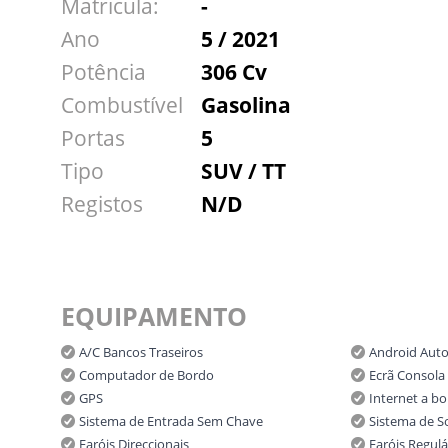
Matricula:
-
Ano
5 / 2021
Potência
306 Cv
Combustível
Gasolina
Portas
5
Tipo
SUV / TT
Registos
N/D
EQUIPAMENTO
A/C Bancos Traseiros
Android Aut
Computador de Bordo
Ecrã Consola 
GPS
Internet a b
Sistema de Entrada Sem Chave
Sistema de 
Faróis Direccionais
Faróis Regulá