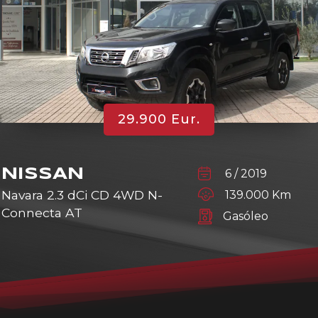
29.900 Eur.
NISSAN
6 / 2019
Navara 2.3 dCi CD 4WD N-
139.000 Km
Connecta AT
Gasóleo