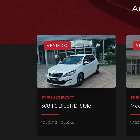
A
VENDIDO
V
PEUGEOT
RE
308 1.6 BlueHDi Style
Meg
.
10 / 2016
Gasóleo
1 / 2