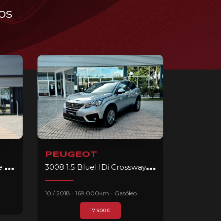
os
PEUGEOT
308 SW 1.5 BlueHDi Allure EAT8
3008 1.5 BlueHDi Crossway EAT8
.
.
10 / 2018
169.000km
Gasóleo
17.900€