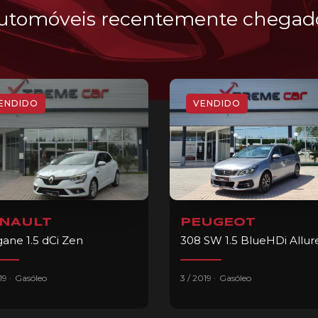
utomóveis recentemente chegad
ENDIDO
VENDIDO
NAULT
PEUGEOT
ane 1.5 dCi Zen
.
.
019
Gasóleo
3 / 2019
Gasóleo